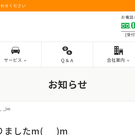
合わせください
お電話
[受付
サービス
会社案内
Ｑ＆Ａ
お知らせ
_)m
したm(_ _)m